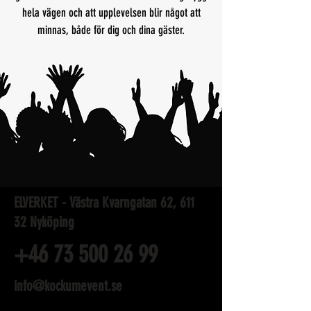
hela vägen och att upplevelsen blir något att
minnas, både för dig och dina gäster.
ELVERKET - Västra Kvarngatan 62, 611
32 Nyköping
+46 73
500 26 99
info@kockumevent.se