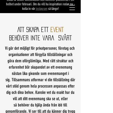
helhet under februari.
Om du vill ha inspiration redan nu -
kolla in vår
instagram
så länge!
ATT SKAPA ETT
EVENT
behöver inte vara SVÅRT
Vi gör det möjligt för privatpersoner, företag och
organisationer att förgylla tillställningar och
göra dem oförglömliga.
Med rätt struktur och
erfarenhet blir skapandet av ett evenemang
nästan lika givande som evenemanget i
sig. Tillsammans utformar vi din tillställning där
vårt stöd genom hela processen anpassas efter
dig och dina behov.
Kanske vet du exakt hur du
vill att ditt evenemang ska se ut, eller
så behöver du hjälp ända från idé till
genomförande. Vi ser till att du känner dig trygg