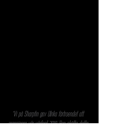
"Vi på Sharpfin gav Ulrika förtroendet att
organisera vår vårfest 2018. Hon skötte detta
utmärkt, föreslog bra mat, kompetent